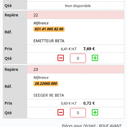
Non disponible
22
021.41.005.82.00
EMETTEUR BETA
7,69 €
6,41 € H.T
23
28.22660.000
SEEGER 9E BETA
0,72 €
0,60 € H.T
Pièces pour l'éclaté : ROUE AVANT