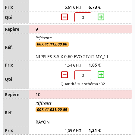
6,73 €
5,61 € H.T
9
007.41.113.00.00
NIPPLES 3,5 X 0,60 EVO 2T/4T MY_11
1,85 €
1,54 € H.T
Quantité sur schéma : 32
10
007.41.031.00.59
RAYON
1,31 €
1,09 € H.T