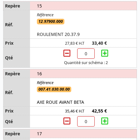
15
12.97900.000
ROULEMENT 20.37.9
33,40 €
27,83 € H.T
Quantité sur schéma : 2
16
007.41.030.00.00
AXE ROUE AVANT BETA
42,55 €
35,46 € H.T
17