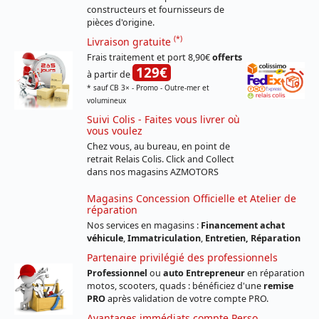
constructeurs et fournisseurs de
pièces d'origine.
(*)
Livraison gratuite
Frais traitement et port 8,90€
offerts
129€
à partir de
* sauf CB 3× - Promo - Outre-mer et
volumineux
Suivi Colis - Faites vous livrer où
vous voulez
Chez vous, au bureau, en point de
retrait Relais Colis. Click and Collect
dans nos magasins AZMOTORS
Magasins Concession Officielle et Atelier de
réparation
Nos services en magasins :
Financement achat
véhicule
,
Immatriculation
,
Entretien, Réparation
Partenaire privilégié des professionnels
Professionnel
ou
auto Entrepreneur
en réparation
motos, scooters, quads : bénéficiez d'une
remise
PRO
après validation de votre compte PRO.
Avantages immédiats compte Perso