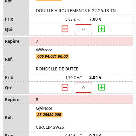
DOUILLE A ROULEMENTS K 22.26.13 TN
7,00 €
5,83 € H.T
7
006.04.031.00.00
RONDELLE DE BUTEE
2,04 €
1,70 € H.T
8
28.25520.000
CIRCLIP SW25
0,74 €
0,62 € H.T