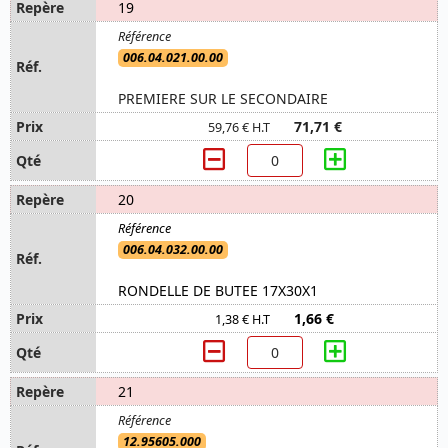
19
006.04.021.00.00
PREMIERE SUR LE SECONDAIRE
71,71 €
59,76 € H.T
20
006.04.032.00.00
RONDELLE DE BUTEE 17X30X1
1,66 €
1,38 € H.T
21
12.95605.000