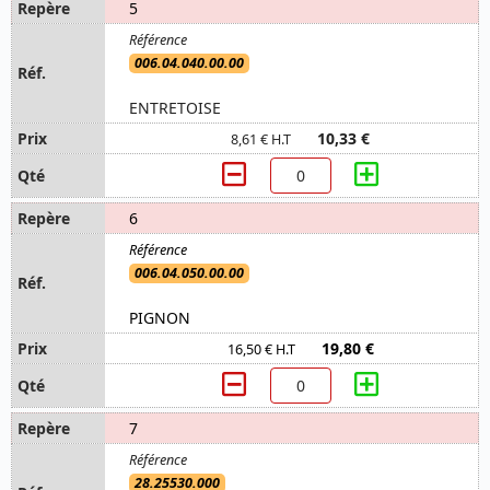
5
006.04.040.00.00
ENTRETOISE
10,33 €
8,61 € H.T
6
006.04.050.00.00
PIGNON
19,80 €
16,50 € H.T
7
28.25530.000