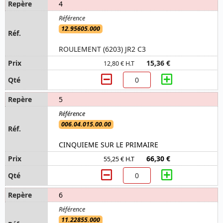
4
12.95605.000
ROULEMENT (6203) JR2 C3
15,36 €
12,80 € H.T
5
006.04.015.00.00
CINQUIEME SUR LE PRIMAIRE
66,30 €
55,25 € H.T
6
11.22855.000