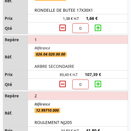
RONDELLE DE BUTEE 17X30X1
1,66 €
1,38 € H.T
1
026.04.020.00.00
ARBRE SECONDAIRE
107,39 €
89,49 € H.T
2
12.99710.000
ROULEMENT NJ205
41,80 €
34,83 € H.T