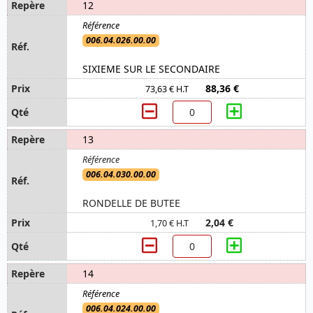
12
006.04.026.00.00
SIXIEME SUR LE SECONDAIRE
88,36 €
73,63 € H.T
13
006.04.030.00.00
RONDELLE DE BUTEE
2,04 €
1,70 € H.T
14
006.04.024.00.00