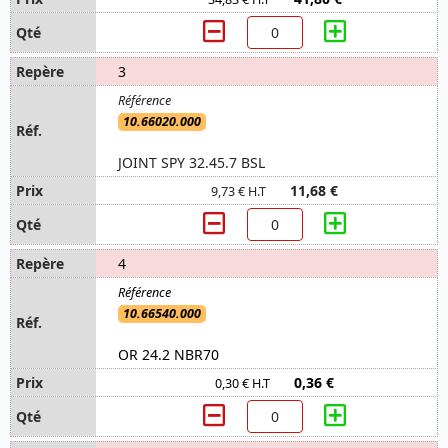
3
10.66020.000
JOINT SPY 32.45.7 BSL
11,68 €
9,73 € H.T
4
10.66540.000
OR 24.2 NBR70
0,36 €
0,30 € H.T