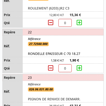
ROULEMENT (6203) JR2 C3
15,36 €
12,80 € H.T
22
27.72560.000
RONDELLE EPAISSEUR C-70 18.27
1,90 €
1,58 € H.T
23
026.06.031.80.00
PIGNON DE RENVOI DE DEMARR.
43,31 €
36,09 € H.T