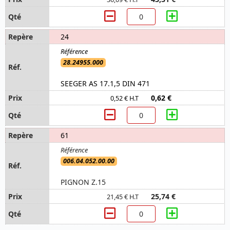
24
28.24955.000
SEEGER AS 17.1,5 DIN 471
0,62 €
0,52 € H.T
61
006.04.052.00.00
PIGNON Z.15
25,74 €
21,45 € H.T