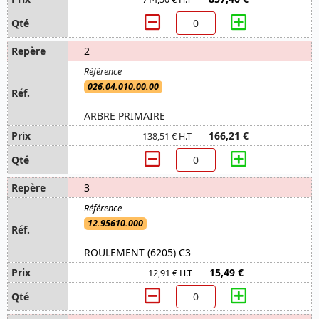
2
026.04.010.00.00
ARBRE PRIMAIRE
166,21 €
138,51 € H.T
3
12.95610.000
ROULEMENT (6205) C3
15,49 €
12,91 € H.T