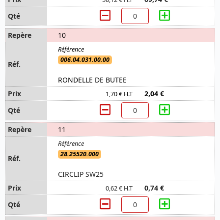
10
006.04.031.00.00
RONDELLE DE BUTEE
2,04 €
1,70 € H.T
11
28.25520.000
CIRCLIP SW25
0,74 €
0,62 € H.T