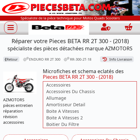
Spécialiste de la pièce technique pour Motos Quads Scooters
Connection
Panie
Réparer votre Pieces BETA RR 2T 300 - (2018)
spécialiste des pièces détachées marque AZMOTORS
⟪
Retour
ENDURO RR 2T 300
RR-300-2T-18
Info Livraison
Microfiches et schema eclatés des
Pieces BETA RR 2T 300 - (2018)
Accessoires
Accessoires Du Chassis
Allumage
AZMOTORS
Amortisseur Detail
pièces entretien
Boite A Vitesses
réparation
révision
Boite A Vitesses 2
accessoires
Boitier Du Filtre
Carburation
Carenages