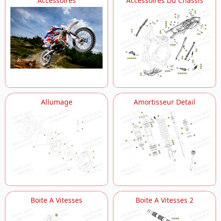
Accessoires
Accessoires Du Chassis
Carenages Reservoir
Carter Embrayage
Chassis
Clapets
Commande Boite A Vitesses
Commandes Guidon
Couvercle D Embrayage
Cylindre
Demarrage Electrique
Echappement
Allumage
Amortisseur Detail
Embrayage Transmission Principale
Fourche Arriere Suspension Arriere
Fourche Du No Serie 201429 A 202322
Fourche Du No Serie 202323 A 299999
Freins
Installation De Refroidissement
Installation Electrique
Maintenance Entretien
Outils
Boite A Vitesses
Boite A Vitesses 2
Outils Trousse
Radiateur