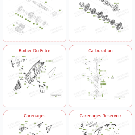
Roue Arriere
Roue Avant
Vilebrequin Piston Contre Arbre
Boitier Du Filtre
Carburation
Carenages
Carenages Reservoir