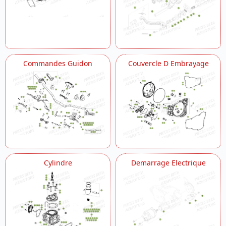
Commandes Guidon
Couvercle D Embrayage
Cylindre
Demarrage Electrique