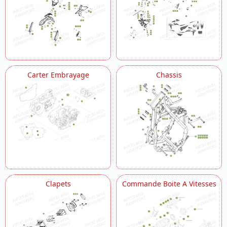
Carter Embrayage
Chassis
Clapets
Commande Boite A Vitesses